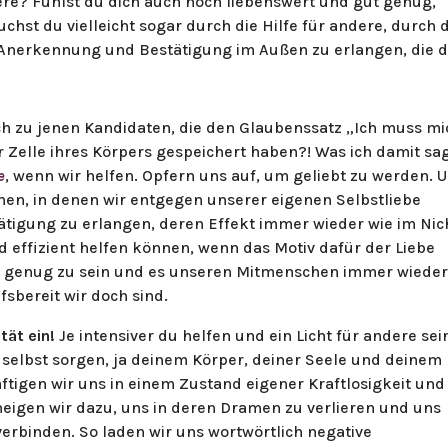
ere? Fühlst du dich auch noch liebenswert und gut genug,
chst du vielleicht sogar durch die Hilfe für andere, durch 
 Anerkennung und Bestätigung im Außen zu erlangen, die 
ch zu jenen Kandidaten, die den Glaubenssatz „Ich muss mi
r Zelle ihres Körpers gespeichert haben?! Was ich damit sa
e
, wenn wir helfen. Opfern uns auf, um geliebt zu werden. 
nen, in denen wir entgegen unserer eigenen Selbstliebe
ätigung zu erlangen, deren Effekt immer wieder wie im Nic
d effizient helfen können, wenn das Motiv dafür der Liebe
gut genug zu sein und es unseren Mitmenschen immer wiede
fsbereit wir doch sind.
tät ein!
Je intensiver du helfen und ein Licht für andere sei
ch selbst sorgen, ja deinem Körper, deiner Seele und deinem
äftigen wir uns in einem Zustand eigener Kraftlosigkeit und
eigen wir dazu, uns in deren Dramen zu verlieren und uns
erbinden. So laden wir uns wortwörtlich negative