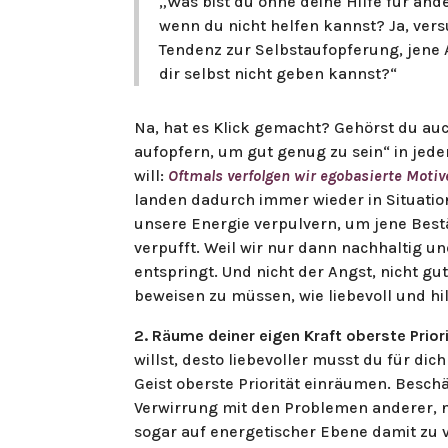
„Was bist du ohne deine Hilfe für and
wenn du nicht helfen kannst? Ja, versu
Tendenz zur Selbstaufopferung, jene
dir selbst nicht geben kannst?“
Na, hat es Klick gemacht? Gehörst du au
aufopfern, um gut genug zu sein“ in jede
will:
Oftmals verfolgen wir egobasierte Motiv
landen dadurch immer wieder in Situatio
unsere Energie verpulvern, um jene Best
verpufft. Weil wir nur dann nachhaltig un
entspringt. Und nicht der Angst, nicht 
beweisen zu müssen, wie liebevoll und hil
2. Räume deiner eigen Kraft oberste Priori
willst, desto liebevoller musst du für di
Geist oberste Priorität einräumen. Besch
Verwirrung mit den Problemen anderer, n
sogar auf energetischer Ebene damit zu v