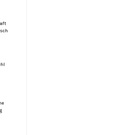
aft
isch
ohl
me
g