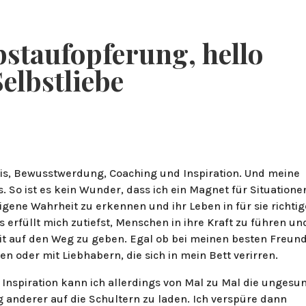
BLOG & PODCAST
ÜBER MICH
WORKSHOPS & E
bstaufopferung, hello
Selbstliebe
is, Bewusstwerdung, Coaching und Inspiration. Und meine
. So ist es kein Wunder, dass ich ein Magnet für Situatione
eigene Wahrheit zu erkennen und ihr Leben in für sie richtig
 erfüllt mich zutiefst, Menschen in ihre Kraft zu führen un
it auf den Weg zu geben. Egal ob bei meinen besten Freun
nen oder mit Liebhabern, die sich in mein Bett verirren.
r Inspiration kann ich allerdings von Mal zu Mal die ungesu
 anderer auf die Schultern zu laden. Ich verspüre dann