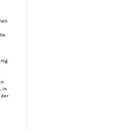
enen
lle
enig
en
 in
 der