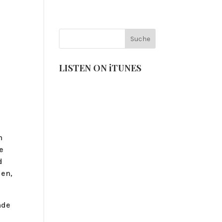
VENTS
NEUIGKEITEN
LISTEN ON iTUNES
n
e
d
den,
nde