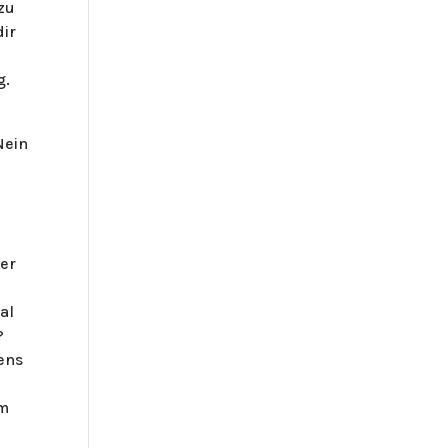
 zu
dir
g.
Nein
der
al
?
tens
em