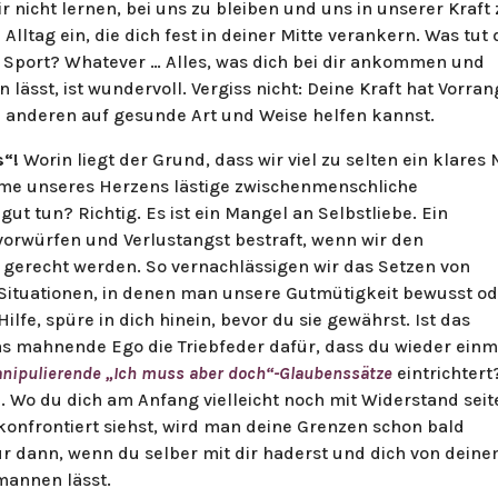
 nicht lernen, bei uns zu bleiben und uns in unserer Kraft
Alltag ein, die dich fest in deiner Mitte verankern. Was tut 
Sport? Whatever … Alles, was dich bei dir ankommen und
 lässt, ist wundervoll. Vergiss nicht: Deine Kraft hat Vorran
 du anderen auf gesunde Art und Weise helfen kannst.
s“!
Worin liegt der Grund, dass wir viel zu selten ein klares 
me unseres Herzens lästige zwischenmenschliche
gut tun? Richtig. Es ist ein Mangel an Selbstliebe. Ein
tvorwürfen und Verlustangst bestraft, wenn wir den
gerecht werden. So vernachlässigen wir das Setzen von
Situationen, in denen man unsere Gutmütigkeit bewusst o
lfe, spüre in dich hinein, bevor du sie gewährst. Ist das
das mahnende Ego die Triebfeder dafür, dass du wieder einm
nipulierende „Ich muss aber doch“-Glaubenssätze
eintrichtert
. Wo du dich am Anfang vielleicht noch mit Widerstand sei
onfrontiert siehst, wird man deine Grenzen schon bald
nur dann, wenn du selber mit dir haderst und dich von dein
mannen lässt.