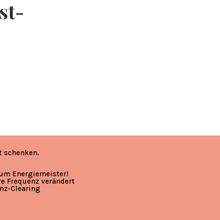
st-
t schenken.
zum Energiemeister!
re Frequenz verändert
nz-Clearing