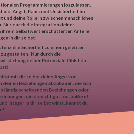
otionalen Programmierungen loszulassen,
chuld, Angst, Panik und Unsicherheit im
st und deine Rolle in zwischenmenschlichen
 Nur durch die Integration deiner
in ihrem Selbstwert erschütterten Anteile
gen in dir selbst!
istenzielle Sicherheit zu einem gelebten
 zu gestalten! Nur durch die
irklichung deiner Potenziale fühlst du
lbst!
ität mit dir selbst deine Angst vor
in deinen Beziehungen abzubauen, die sich
, ständig scheiternden Beziehungen oder
iehungen, die dir nicht gut tun, äußern!
nd integer in dir selbst wirst, kannst du
n!