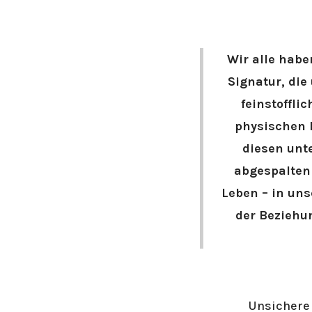
BLOG & PODCAST
ÜBER MICH
WORKSHOPS & E
Wir alle habe
Signatur, die
feinstoffli
physischen 
diesen unt
abgespalten 
Leben – in uns
der Beziehu
Unsichere