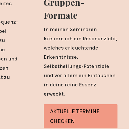
Gruppen-
eites
Formate
equenz-
In meinen Seminaren
bei
kreiiere ich ein Resonanzfeld,
zu
welches erleuchtende
he
Erkenntnisse,
sen und
Selbstheilungs-Potenziale
nzen
und vor allem ein Eintauchen
t zu
in deine reine Essenz
erweckt.
AKTUELLE TERMINE
CHECKEN