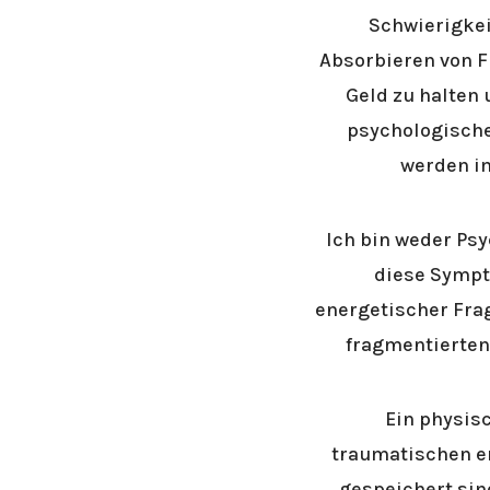
Schwierigkei
Absorbieren von 
Geld zu halten
psychologische 
werden im
Ich bin weder Ps
diese Sympt
energetischer Fra
fragmentierten 
Ein physis
traumatischen en
gespeichert sind