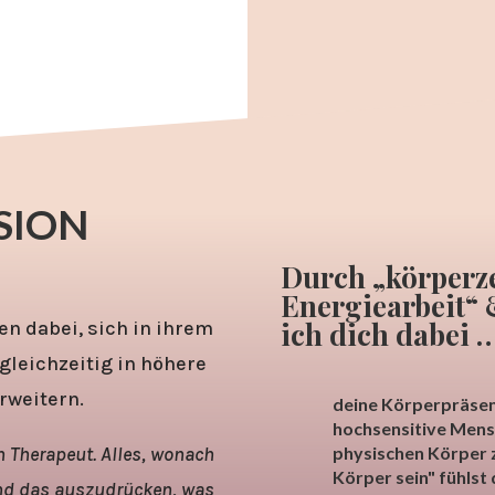
SION
Durch „körperz
Energiearbeit“ 
ich dich dabei 
n dabei, sich in ihrem
gleichzeitig in höhere
erweitern.
deine Körperpräsen
hochsensitive Mensc
in Therapeut. Alles, wonach
physischen Körper z
Körper sein" fühlst d
 und das auszudrücken, was