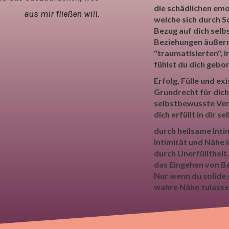
die schädlichen em
aus mir fließen will.
welche sich durch S
Bezug auf dich selb
Beziehungen äußern.
"traumatisierten", 
fühlst du dich gebor
Erfolg, Fülle und ex
Grundrecht für dich
selbstbewusste Verw
dich erfüllt in dir se
durch heilsame Intim
Intimität und Nähe 
durch Unerfülltheit
das Eingehen von Bez
Nur wenn du solide u
wahre Nähe zulasse