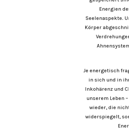
Energien de
Seelenaspekte. Un
Körper abgeschnit
Verdrehungen
Ahnensystems
Je energetisch fra
in sich und in i
Inkohärenz und Ch
unserem Leben – 
wieder, die nic
widerspiegelt, so
Ener