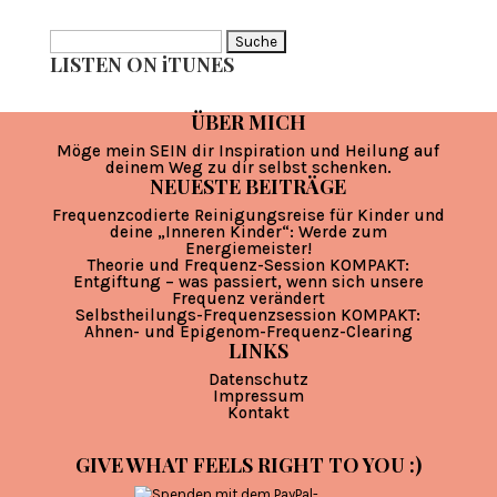
Suche
LISTEN ON iTUNES
nach:
ÜBER MICH
Möge mein SEIN dir Inspiration und Heilung auf
deinem Weg zu dir selbst schenken.
NEUESTE BEITRÄGE
Frequenzcodierte Reinigungsreise für Kinder und
deine „Inneren Kinder“: Werde zum
Energiemeister!
Theorie und Frequenz-Session KOMPAKT:
Entgiftung – was passiert, wenn sich unsere
Frequenz verändert
Selbstheilungs-Frequenzsession KOMPAKT:
Ahnen- und Epigenom-Frequenz-Clearing
LINKS
Datenschutz
Impressum
Kontakt
GIVE WHAT FEELS RIGHT TO YOU :)