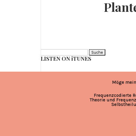
Plan
Suche
LISTEN ON iTUNES
nach:
Möge mein
Frequenzcodierte R
Theorie und Frequenz
Selbstheil