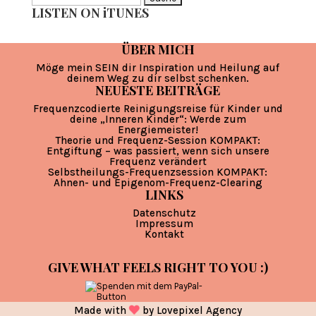
LISTEN ON iTUNES
nach:
ÜBER MICH
Möge mein SEIN dir Inspiration und Heilung auf
deinem Weg zu dir selbst schenken.
NEUESTE BEITRÄGE
Frequenzcodierte Reinigungsreise für Kinder und
deine „Inneren Kinder“: Werde zum
Energiemeister!
Theorie und Frequenz-Session KOMPAKT:
Entgiftung – was passiert, wenn sich unsere
Frequenz verändert
Selbstheilungs-Frequenzsession KOMPAKT:
Ahnen- und Epigenom-Frequenz-Clearing
LINKS
Datenschutz
Impressum
Kontakt
GIVE WHAT FEELS RIGHT TO YOU :)
Made with
by
Lovepixel Agency