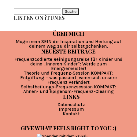
Suche
LISTEN ON iTUNES
nach:
ÜBER MICH
Möge mein SEIN dir Inspiration und Heilung auf
deinem Weg zu dir selbst schenken.
NEUESTE BEITRÄGE
Frequenzcodierte Reinigungsreise für Kinder und
deine „Inneren Kinder“: Werde zum
Energiemeister!
Theorie und Frequenz-Session KOMPAKT:
Entgiftung – was passiert, wenn sich unsere
Frequenz verändert
Selbstheilungs-Frequenzsession KOMPAKT:
Ahnen- und Epigenom-Frequenz-Clearing
LINKS
Datenschutz
Impressum
Kontakt
GIVE WHAT FEELS RIGHT TO YOU :)