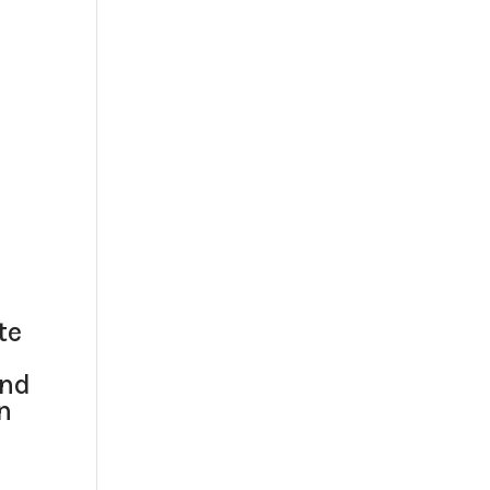
te
und
n