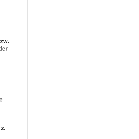
zw.
der
e
z.