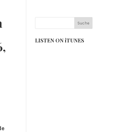
VENTS
NEUIGKEITEN
m
1
LISTEN ON iTUNES
6,
de