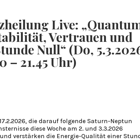
BLOG & PODCAST
ÜBER MICH
WORKSHOPS & E
zheilung Live: „Quantu
tabilität, Vertrauen und
tunde Null“ (Do, 5.3.202
0 – 21.45 Uhr)
 17.2.2026, die darauf folgende Saturn-Neptun
nsternisse diese Woche am 2. und 3.3.2026
und verstärken die Energie-Qualität einer Stun