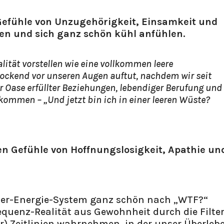
efühle von Unzugehörigkeit, Einsamkeit und
en und sich ganz schön kühl anfühlen.
lität vorstellen wie eine vollkommen leere
lockend vor unseren Augen auftut, nachdem wir seit
er Oase erfüllter Beziehungen, lebendiger Berufung und
ommen – „Und jetzt bin ich in einer leeren Wüste?
en Gefühle von Hoffnungslosigkeit, Apathie un
örper-Energie-System ganz schön nach „WTF?“
requenz-Realität aus Gewohnheit durch die Filte
r) Zeitlinien wahrnehmen, in der unser Überleb