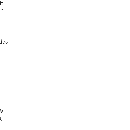
it
ch
 des
is
n,