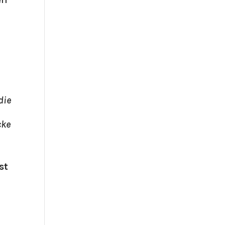
die
cke
st