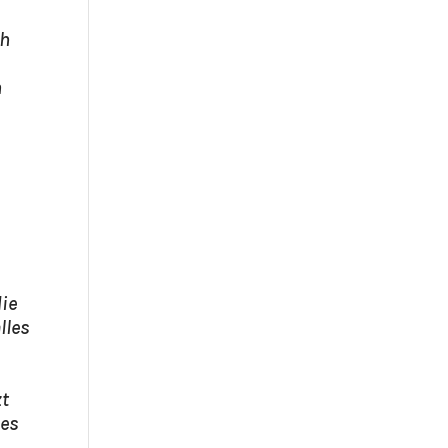
ch
n
die
lles
zt
 es