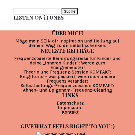
Suche
LISTEN ON iTUNES
nach:
ÜBER MICH
Möge mein SEIN dir Inspiration und Heilung auf
deinem Weg zu dir selbst schenken.
NEUESTE BEITRÄGE
Frequenzcodierte Reinigungsreise für Kinder und
deine „Inneren Kinder“: Werde zum
Energiemeister!
Theorie und Frequenz-Session KOMPAKT:
Entgiftung – was passiert, wenn sich unsere
Frequenz verändert
Selbstheilungs-Frequenzsession KOMPAKT:
Ahnen- und Epigenom-Frequenz-Clearing
LINKS
Datenschutz
Impressum
Kontakt
GIVE WHAT FEELS RIGHT TO YOU :)