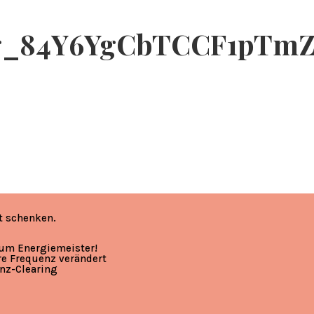
qg_84Y6YgCbTCCF1pTm
t schenken.
zum Energiemeister!
re Frequenz verändert
nz-Clearing