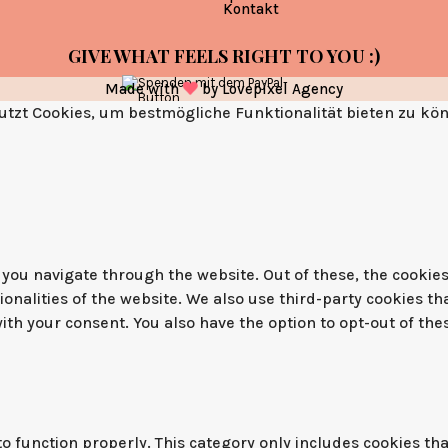
Kontakt
GIVE WHAT FEELS RIGHT TO YOU :)
Made with
by
Lovepixel Agency
tzt Cookies, um bestmögliche Funktionalität bieten zu kö
you navigate through the website. Out of these, the cookies
tionalities of the website. We also use third-party cookies 
with your consent. You also have the option to opt-out of th
o function properly. This category only includes cookies tha