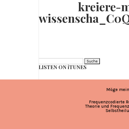
kreiere-m
wissenscha_C0
Suche
LISTEN ON iTUNES
nach:
Möge mein
Frequenzcodierte R
Theorie und Frequenz
Selbstheil