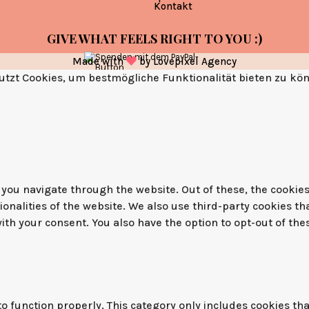
Kontakt
GIVE WHAT FEELS RIGHT TO YOU :)
Made with
by
Lovepixel Agency
tzt Cookies, um bestmögliche Funktionalität bieten zu kö
you navigate through the website. Out of these, the cookies
tionalities of the website. We also use third-party cookies 
with your consent. You also have the option to opt-out of th
o function properly. This category only includes cookies tha