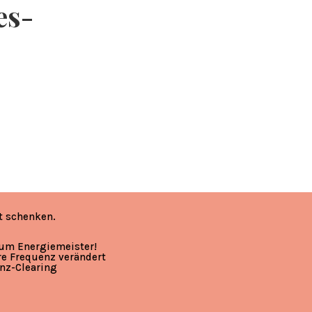
es-
t schenken.
zum Energiemeister!
re Frequenz verändert
nz-Clearing