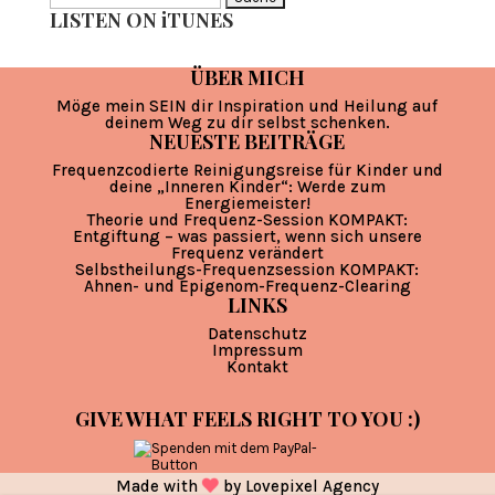
LISTEN ON iTUNES
nach:
ÜBER MICH
Möge mein SEIN dir Inspiration und Heilung auf
deinem Weg zu dir selbst schenken.
NEUESTE BEITRÄGE
Frequenzcodierte Reinigungsreise für Kinder und
deine „Inneren Kinder“: Werde zum
Energiemeister!
Theorie und Frequenz-Session KOMPAKT:
Entgiftung – was passiert, wenn sich unsere
Frequenz verändert
Selbstheilungs-Frequenzsession KOMPAKT:
Ahnen- und Epigenom-Frequenz-Clearing
LINKS
Datenschutz
Impressum
Kontakt
GIVE WHAT FEELS RIGHT TO YOU :)
Made with
by
Lovepixel Agency