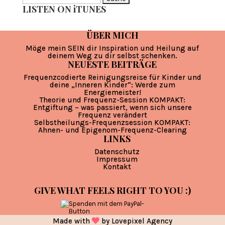
LISTEN ON iTUNES
nach:
ÜBER MICH
Möge mein SEIN dir Inspiration und Heilung auf
deinem Weg zu dir selbst schenken.
NEUESTE BEITRÄGE
Frequenzcodierte Reinigungsreise für Kinder und
deine „Inneren Kinder“: Werde zum
Energiemeister!
Theorie und Frequenz-Session KOMPAKT:
Entgiftung – was passiert, wenn sich unsere
Frequenz verändert
Selbstheilungs-Frequenzsession KOMPAKT:
Ahnen- und Epigenom-Frequenz-Clearing
LINKS
Datenschutz
Impressum
Kontakt
GIVE WHAT FEELS RIGHT TO YOU :)
Made with
by
Lovepixel Agency