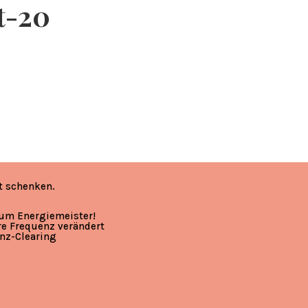
t-20
t schenken.
zum Energiemeister!
re Frequenz verändert
nz-Clearing