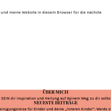
und meine Website in diesem Browser für die nächste
ÜBER MICH
 SEIN dir Inspiration und Heilung auf deinem Weg zu dir selbs
NEUESTE BEITRÄGE
einigungsreise für Kinder und deine „Inneren Kinder“: Werde 