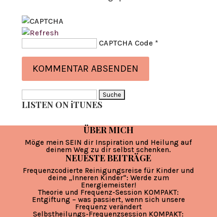
CAPTCHA Code
*
Suche
LISTEN ON iTUNES
nach:
ÜBER MICH
Möge mein SEIN dir Inspiration und Heilung auf
deinem Weg zu dir selbst schenken.
NEUESTE BEITRÄGE
Frequenzcodierte Reinigungsreise für Kinder und
deine „Inneren Kinder“: Werde zum
Energiemeister!
Theorie und Frequenz-Session KOMPAKT:
Entgiftung – was passiert, wenn sich unsere
Frequenz verändert
Selbstheilungs-Frequenzsession KOMPAKT: