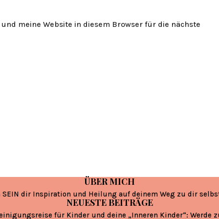
und meine Website in diesem Browser für die nächste
ÜBER MICH
 SEIN dir Inspiration und Heilung auf deinem Weg zu dir selbs
NEUESTE BEITRÄGE
einigungsreise für Kinder und deine „Inneren Kinder“: Werde 