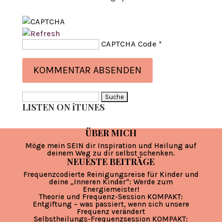
CAPTCHA Code
*
Suche
LISTEN ON iTUNES
nach:
ÜBER MICH
Möge mein SEIN dir Inspiration und Heilung auf
deinem Weg zu dir selbst schenken.
NEUESTE BEITRÄGE
Frequenzcodierte Reinigungsreise für Kinder und
deine „Inneren Kinder“: Werde zum
Energiemeister!
Theorie und Frequenz-Session KOMPAKT:
Entgiftung – was passiert, wenn sich unsere
Frequenz verändert
Selbstheilungs-Frequenzsession KOMPAKT: