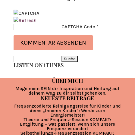
CAPTCHA Code
*
Suche
LISTEN ON iTUNES
nach:
ÜBER MICH
Möge mein SEIN dir Inspiration und Heilung auf
deinem Weg zu dir selbst schenken.
NEUESTE BEITRÄGE
Frequenzcodierte Reinigungsreise für Kinder und
deine „Inneren Kinder“: Werde zum
Energiemeister!
Theorie und Frequenz-Session KOMPAKT:
Entgiftung – was passiert, wenn sich unsere
Frequenz verändert
Selbstheilungs-Frequenzsession KOMPAKT: