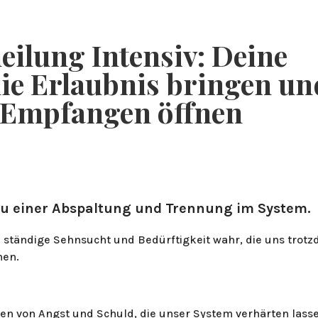
BLOG & PODCAST
ÜBER MICH
WORKSHOPS & E
eilung Intensiv: Deine
die Erlaubnis bringen un
s Empfangen öffnen
u einer Abspaltung und Trennung im System.
 ständige Sehnsucht und Bedürftigkeit wahr, die uns trot
hen.
zen von Angst und Schuld, die unser System verhärten lass