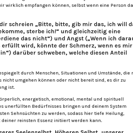
r wirklich empfangen können, selbst wenn eine Person d
dir schreien „Bitte, bitte, gib mir das, ich will 
ekomme, sterbe ich!“ und gleichzeitig eine
erdiene das nicht“) und Angst („Wenn ich dara
 erfüllt wird, könnte der Schmerz, wenn es mir
in“) darüber schweben, welche diesen Anteil
gespiegelt durch Menschen, Situationen und Umstände, die 
nicht umgehen können oder nicht bereit sind, es dir zu
ung ist.
örperlich, energetisch, emotional, mental und spirituell
des unerfüllten Bedürfnisses bringen und deinem System
sten Sehnsüchten zu werden, sodass hier tiefe Heilung,
deiner reinsten Essenz initiiert werden kann.
seres Seelenselbst. Höheren Selbst, unserer