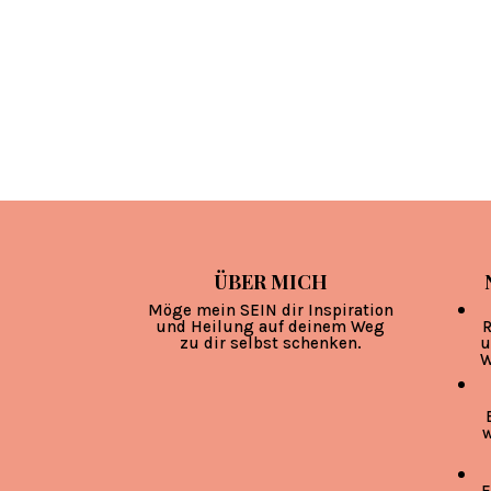
ÜBER MICH
Möge mein SEIN dir Inspiration
und Heilung auf deinem Weg
R
zu dir selbst schenken.
u
W
w
F