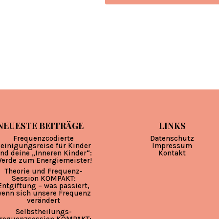
NEUESTE BEITRÄGE
LINKS
Frequenzcodierte
Datenschutz
einigungsreise für Kinder
Impressum
nd deine „Inneren Kinder“:
Kontakt
erde zum Energiemeister!
Theorie und Frequenz-
Session KOMPAKT:
Entgiftung – was passiert,
enn sich unsere Frequenz
verändert
Selbstheilungs-
requenzsession KOMPAKT: