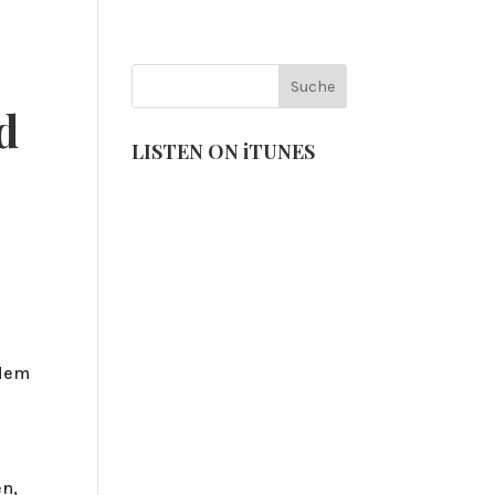
VENTS
NEUIGKEITEN
1
d
LISTEN ON iTUNES
zdem
en,