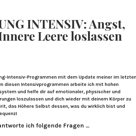
BLOG & PODCAST
ÜBER MICH
WORKSHOPS & E
NG INTENSIV: Angst,
Innere Leere loslassen
ng-Intensiv-Programmen mit dem Update meiner im letzte
 In diesen Intensivprogrammen arbeite ich mit hohen
ystem und helfe dir auf emotionaler, physischer und
erungen loszulassen und dich wieder mit deinem Körper zu
irit, das Höhere Selbst dessen, was du wirklich bist und
requenz!
ntworte ich folgende Fragen
…