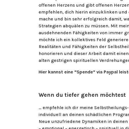
offenen Herzens und gibt offenen Herzen
empfehlen, dich hierin einzuklinken und e
mache und bin sehr erfolgreich damit, wa
Strategien abquälen zu müssen. Mit mein
ausdehnenden Fähigkeiten von immer größ
möchte ich ein kollektives Feld generie
Realitäten und Fähigkeiten der Selbstheil
honorieren und dieser Arbeit damit einen
alten gestrigen spirituellen Verdrehung
Hier kannst eine “Spende” via Paypal leist
Wenn du tiefer gehen möchtest
… empfehle ich dir meine Selbstheilungs-
individuell an deinen schädlichen Prog
Neue unzufriedene Dynamiken in deinen 
– emotional – energetisch – spirituell in 