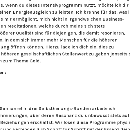
s. Wenn du dieses Intensivprogramm nutzt, möchte ich dir
inen Energieausgleich zu leisten. Ich brenne für das, was 
s mir ermöglicht, mich nicht in irgendwelchen Business-
en Meditationen, welche durch meine sich stets
erer Qualität sind für diejenigen, die damit resonieren,
ren, in dem sich immer mehr Menschen für die höheren
ung öffnen können. Hierzu lade ich dich ein, dies zu
 höheren gesellschaftlichen Stellenwert zu geben jenseits 
en zum Thema Geld.
en:
Semianre! In drei Selbstheilungs-Runden arbeite ich
rammierungen, über deren Resonanz du unbewusst stets auf
Beziehungen erschaffst. Wir lösen diese Programme physi
dir und verbinden dich Schritt für Schritt mit der Essenz dei