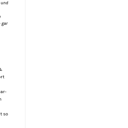
 und
e
 gar
 &
ort
ar-
n
t so