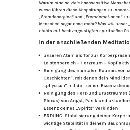
Warum sind so viele hochsensitive Menschen
wieso führen diese Abspaltungen zu innerer
„Fremdenergien“ und „Fremdemotionen“ zu tun
Menschen sogar noch mehr? Was will unser „Sp
nichts mit hochvergeistigten spirituellen Pr
In der anschließenden Meditati
unseren Atem als Tor zur Körperpräsen
Leistenbereich – Herzraum – Kopf akti
Reinigung des mentalen Raumes von s
Geschichten“, mit denen dein Mind ident
„physisch“ mit der reinen Essenz deine
Reinigung des Herz-und Brustraumes (p
Plexus) von Angst, Panik und aktuellem
Essenz deines „Spirits“ verbinden
ERDUNG: Stabilisierung deiner Körpermi
wichtige Stabilität in deinem Bauchra