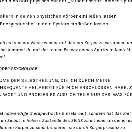
nd dich dort physisch mit der „reinen Essenz“ deines Spiri
dkern in deinen physischen Körper einfließen lassen
Energiedusche“ in dein System einfließen lassen
 dich auf sichere Weise wieder mit deinem Körper zu verbinden u
abei kommst du mit der reinen Essenz deines Spirits in Kontakt
en!
 ODER PSYCHOLOGE!
ÄUME DER SELBSTHEILUNG, DIE ICH DURCH MEINE
NSEQUENTE HEILARBEIT FÜR MICH ERSCHLOSSEN HABE, 
 WORT UND PROBIER ES AUS! ICH TEILE NUR DAS, WAS FÜ
l notwendige therapeutische Einzelarbeit, sondern hat das Ziel,
en Selbst in höhere Zustände des SEINS zu erheben, in denen es
deinem Körper zu sensibilisieren, sie durch Körperpräsenz zu