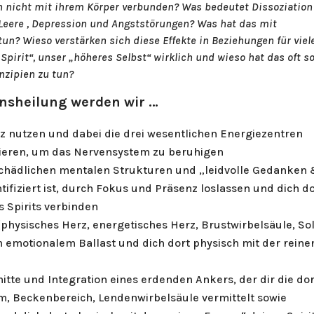
 nicht mit ihrem Körper verbunden? Was bedeutet Dissoziation
 Leere , Depression und Angststörungen? Was hat das mit
? Wieso verstärken sich diese Effekte in Beziehungen für viel
irit“, unser „höheres Selbst“ wirklich und wieso hat das oft so
inzipien zu tun?
onsheilung werden wir …
z nutzen und dabei die drei wesentlichen Energiezentren
vieren, um das Nervensystem zu beruhigen
chädlichen mentalen Strukturen und „leidvolle Gedanken
ifiziert ist, durch Fokus und Präsenz loslassen und dich d
s Spirits verbinden
hysisches Herz, energetisches Herz, Brustwirbelsäule, Sol
 emotionalem Ballast und dich dort physisch mit der reine
tte und Integration eines erdenden Ankers, der dir die dor
um, Beckenbereich, Lendenwirbelsäule vermittelt sowie