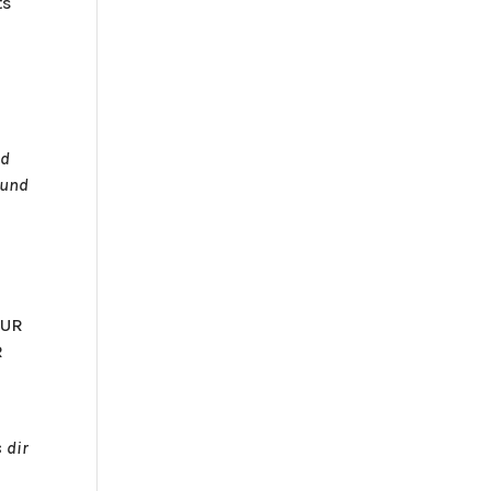
ts
nd
 und
ZUR
R
 dir